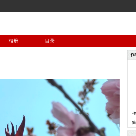
相册
目录
作
作