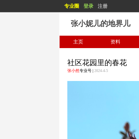
专业圈
登录
注册
白日不到处，青春恰自来。 苔花如米小，也学牡丹开。
张小妮儿的地界儿
主页
资料
社区花园里的春花
张小然
专业号
|
2024-4-5