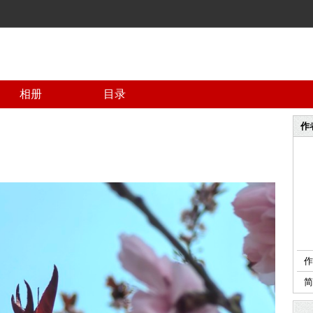
相册
目录
作
作