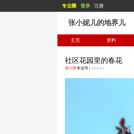
专业圈
登录
注册
白日不到处，青春恰自来。 苔花如米小，也学牡丹开。
张小妮儿的地界儿
主页
资料
社区花园里的春花
张小然
专业号
|
2024-4-5