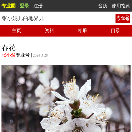
专业圈
登录
注册
台历
使用指南
张小妮儿的地界儿
主页
资料
相册
目录
春花
张小然
专业号
|
2024-3-28