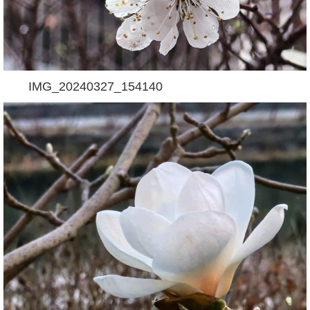
IMG_20240327_154140