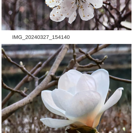
IMG_20240327_154140