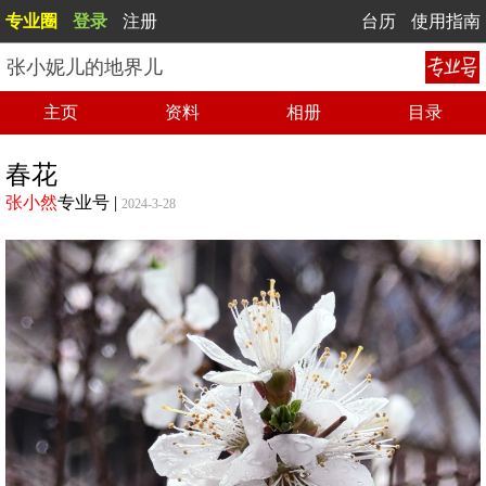
专业圈
登录
注册
台历
使用指南
张小妮儿的地界儿
主页
资料
相册
目录
春花
张小然
专业号
|
2024-3-28