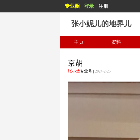
专业圈
登录
注册
白日不到处，青春恰自来。 苔花如米小，也学牡丹开。
张小妮儿的地界儿
主页
资料
京胡
张小然
专业号
|
2024-2-25