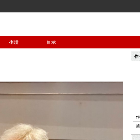
相册
目录
作
作