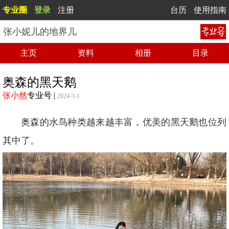
专业圈
登录
注册
台历
使用指南
张小妮儿的地界儿
主页
资料
相册
目录
奥森的黑天鹅
张小然
专业号
|
2024-3-1
奥森的水鸟种类越来越丰富，优美的黑天鹅也位列
其中了。