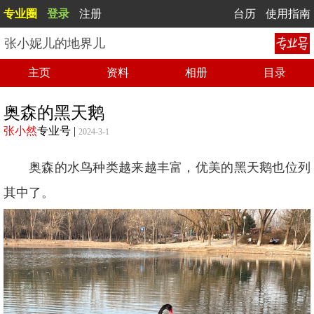
专业圈
登录
注册
台历
使用指南
张小妮儿的地界儿
主页
资料
相册
目录
奥森的黑天鹅
张小然
专业号
|
2024-3-1
奥森的水鸟种类越来越丰富，优美的黑天鹅也位列
其中了。